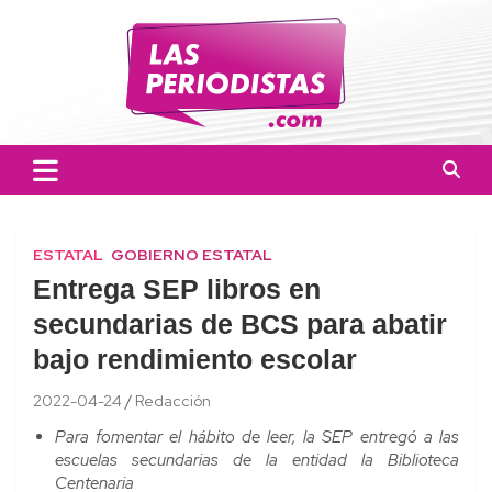
Skip
to
content
Las Periodistas
Un medio de noticias digitales con el objetivo de mantener
informado a la población.
ESTATAL
GOBIERNO ESTATAL
Entrega SEP libros en
secundarias de BCS para abatir
bajo rendimiento escolar
2022-04-24
Redacción
Para fomentar el hábito de leer, la SEP entregó a las
escuelas secundarias de la entidad la Biblioteca
Centenaria