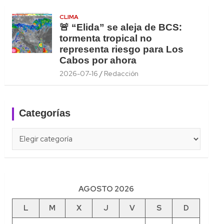
CLIMA
🚨 “Elida” se aleja de BCS:
tormenta tropical no
representa riesgo para Los
Cabos por ahora
2026-07-16
Redacción
Categorías
Categorías
AGOSTO 2026
L
M
X
J
V
S
D