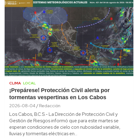
CLIMA
LOCAL
¡Prepárese! Protección Civil alerta por
tormentas vespertinas en Los Cabos
2026-08-04
Redacción
Los Cabos, B.C.S.- La Dirección de Protección Civil y
Gestión de Riesgos informó que para este martes se
esperan condiciones de cielo con nubosidad variable,
lluvias y tormentas eléctricas en…