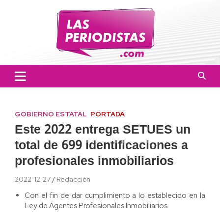
Skip
to
content
Las Periodistas
Un medio de noticias digitales con el objetivo de mantener
informado a la población.
GOBIERNO ESTATAL
PORTADA
Este 2022 entrega SETUES un
total de 699 identificaciones a
profesionales inmobiliarios
2022-12-27
Redacción
Con el fin de dar cumplimiento a lo establecido en la
Ley de Agentes Profesionales Inmobiliarios