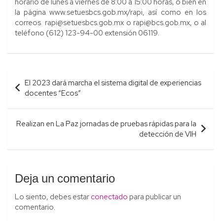
horario de lunes a viernes de 8:00 a 15:00 horas, o bien en
la página www.setuesbcs.gob.mx/rapi, así como en los
correos rapi@setuesbcs.gob.mx o rapi@bcs.gob.mx, o al
teléfono (612) 123-94-00 extensión 06119.
Navegación
El 2023 dará marcha el sistema digital de experiencias
de
docentes “Ecos”
entradas
Realizan en La Paz jornadas de pruebas rápidas para la
detección de VIH
Deja un comentario
Lo siento, debes estar
conectado
para publicar un
comentario.