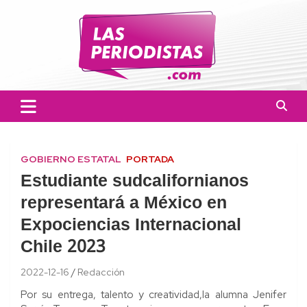
Skip
to
content
Las Periodistas
Un medio de noticias digitales con el objetivo de mantener
informado a la población.
GOBIERNO ESTATAL
PORTADA
Estudiante sudcalifornianos
representará a México en
Expociencias Internacional
Chile 2023
2022-12-16
Redacción
Por su entrega, talento y creatividad,la alumna Jenifer