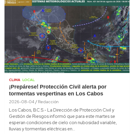
CLIMA
LOCAL
¡Prepárese! Protección Civil alerta por
tormentas vespertinas en Los Cabos
2026-08-04
Redacción
Los Cabos, B.C.S.- La Dirección de Protección Civil y
Gestión de Riesgos informó que para este martes se
esperan condiciones de cielo con nubosidad variable,
lluvias y tormentas eléctricas en…