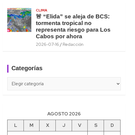
CLIMA
🚨 “Elida” se aleja de BCS:
tormenta tropical no
representa riesgo para Los
Cabos por ahora
2026-07-16
Redacción
Categorías
Categorías
AGOSTO 2026
L
M
X
J
V
S
D