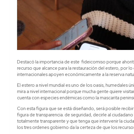
Destacó la importancia de este fideicomiso porque ahorita 
recurso que alcance para la restauración del estero, por 
internacionales apoyen económicamente a la reserva natur
El estero a nivel mundial es uno de los oasis, humedales ú
mira a nivel internacional porque mucha gente quiere visitar
cuenta con especies endémicas como la mascarita peninsular
Con esta figura que se está diseñando, será posible recibi
figura de transparencia. de seguridad, decirle al ciudadan
totalmente transparente y que tenga que intervenir la ciu
los tres ordenes gobierno da la certeza de que los recursos