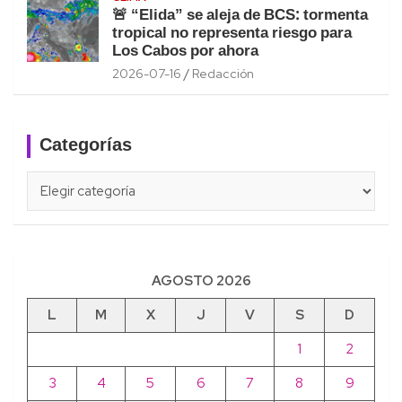
🚨 “Elida” se aleja de BCS: tormenta
tropical no representa riesgo para
Los Cabos por ahora
2026-07-16
Redacción
Categorías
Categorías
AGOSTO 2026
L
M
X
J
V
S
D
1
2
3
4
5
6
7
8
9