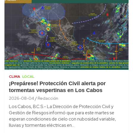
CLIMA
LOCAL
¡Prepárese! Protección Civil alerta por
tormentas vespertinas en Los Cabos
2026-08-04
Redacción
Los Cabos, B.C.S.- La Dirección de Protección Civil y
Gestión de Riesgos informó que para este martes se
esperan condiciones de cielo con nubosidad variable,
lluvias y tormentas eléctricas en…