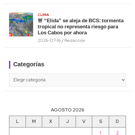
CLIMA
🚨 “Elida” se aleja de BCS: tormenta
tropical no representa riesgo para
Los Cabos por ahora
2026-07-16
Redacción
Categorías
Categorías
AGOSTO 2026
L
M
X
J
V
S
D
1
2