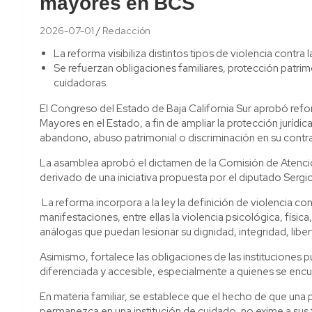
mayores en BCS
2026-07-01
Redacción
La reforma visibiliza distintos tipos de violencia contr
Se refuerzan obligaciones familiares, protección patrim
cuidadoras.
El Congreso del Estado de Baja California Sur aprobó refo
Mayores en el Estado, a fin de ampliar la protección jurídic
abandono, abuso patrimonial o discriminación en su contra
La asamblea aprobó el dictamen de la Comisión de Atenci
derivado de una iniciativa propuesta por el diputado Sergi
La reforma incorpora a la ley la definición de violencia co
manifestaciones, entre ellas la violencia psicológica, física
análogas que puedan lesionar su dignidad, integridad, libe
Asimismo, fortalece las obligaciones de las instituciones pú
diferenciada y accesible, especialmente a quienes se enc
En materia familiar, se establece que el hecho de que una 
permanezca en una institución de cuidado, no exime a sus f