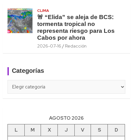
CLIMA
🚨 “Elida” se aleja de BCS:
tormenta tropical no
representa riesgo para Los
Cabos por ahora
2026-07-16
Redacción
Categorías
Categorías
AGOSTO 2026
L
M
X
J
V
S
D