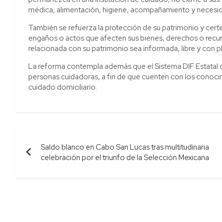
médica, alimentación, higiene, acompañamiento y necesid
También se refuerza la protección de su patrimonio y certe
engaños o actos que afecten sus bienes, derechos o recu
relacionada con su patrimonio sea informada, libre y con 
La reforma contempla además que el Sistema DIF Estatal de
personas cuidadoras, a fin de que cuenten con los conoci
cuidado domiciliario.
Navegación
Saldo blanco en Cabo San Lucas tras multitudinaria
de
celebración por el triunfo de la Selección Mexicana
entradas