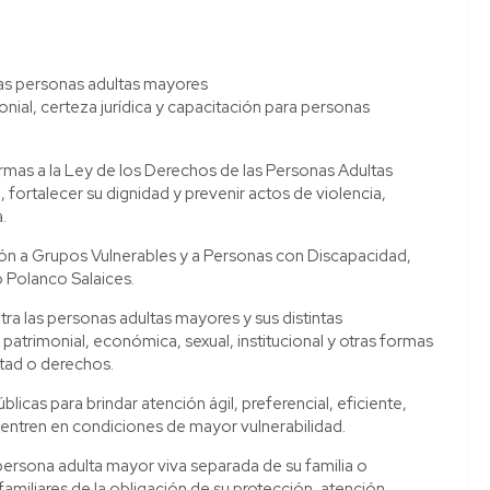
a las personas adultas mayores
onial, certeza jurídica y capacitación para personas
rmas a la Ley de los Derechos de las Personas Adultas
a, fortalecer su dignidad y prevenir actos de violencia,
.
ón a Grupos Vulnerables y a Personas con Discapacidad,
o Polanco Salaices.
ntra las personas adultas mayores y sus distintas
, patrimonial, económica, sexual, institucional y otras formas
rtad o derechos.
blicas para brindar atención ágil, preferencial, eficiente,
uentren en condiciones de mayor vulnerabilidad.
persona adulta mayor viva separada de su familia o
amiliares de la obligación de su protección, atención