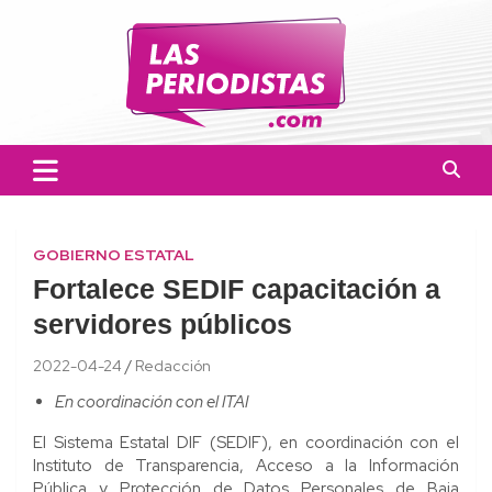
Skip
to
content
Las Periodistas
Un medio de noticias digitales con el objetivo de mantener
informado a la población.
GOBIERNO ESTATAL
Fortalece SEDIF capacitación a
servidores públicos
2022-04-24
Redacción
En coordinación con el ITAI
El Sistema Estatal DIF (SEDIF), en coordinación con el
Instituto de Transparencia, Acceso a la Información
Pública y Protección de Datos Personales de Baja