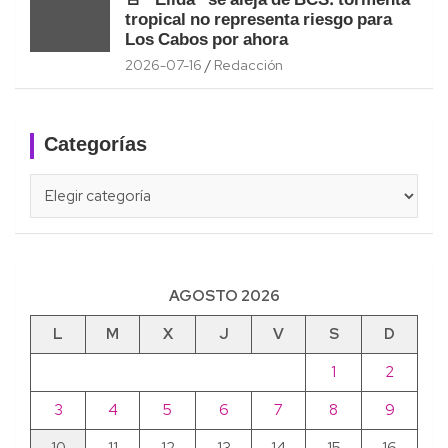
🚨 “Elida” se aleja de BCS: tormenta
tropical no representa riesgo para
Los Cabos por ahora
2026-07-16
Redacción
Categorías
Categorías
AGOSTO 2026
L
M
X
J
V
S
D
1
2
3
4
5
6
7
8
9
10
11
12
13
14
15
16