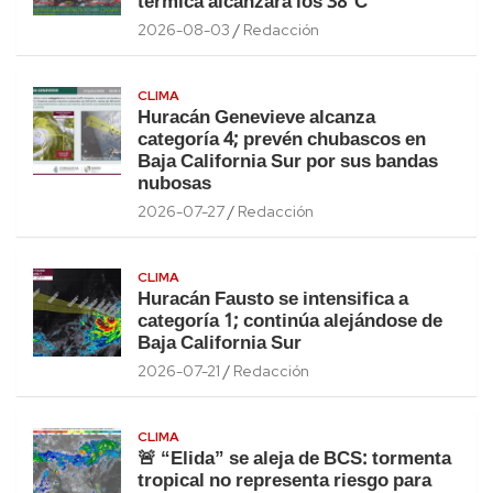
térmica alcanzará los 38°C
2026-08-03
Redacción
CLIMA
Huracán Genevieve alcanza
categoría 4; prevén chubascos en
Baja California Sur por sus bandas
nubosas
2026-07-27
Redacción
CLIMA
Huracán Fausto se intensifica a
categoría 1; continúa alejándose de
Baja California Sur
2026-07-21
Redacción
CLIMA
🚨 “Elida” se aleja de BCS: tormenta
tropical no representa riesgo para