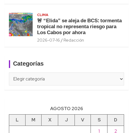
CLIMA
🚨 “Elida” se aleja de BCS: tormenta
tropical no representa riesgo para
Los Cabos por ahora
2026-07-16
Redacción
Categorías
Categorías
AGOSTO 2026
L
M
X
J
V
S
D
1
2