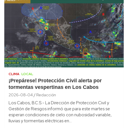
CLIMA
LOCAL
¡Prepárese! Protección Civil alerta por
tormentas vespertinas en Los Cabos
2026-08-04
Redacción
Los Cabos, B.C.S.- La Dirección de Protección Civil y
Gestión de Riesgos informó que para este martes se
esperan condiciones de cielo con nubosidad variable,
lluvias y tormentas eléctricas en…