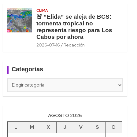
CLIMA
🚨 “Elida” se aleja de BCS:
tormenta tropical no
representa riesgo para Los
Cabos por ahora
2026-07-16
Redacción
Categorías
Categorías
AGOSTO 2026
L
M
X
J
V
S
D