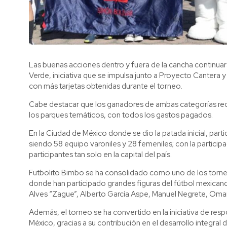
Las buenas acciones dentro y fuera de la cancha continua
Verde, iniciativa que se impulsa junto a Proyecto Cantera y
con más tarjetas obtenidas durante el torneo.
Cabe destacar que los ganadores de ambas categorías recib
los parques temáticos, con todos los gastos pagados.
En la Ciudad de México donde se dio la patada inicial, part
siendo 58 equipo varoniles y 28 femeniles; con la particip
participantes tan solo en la capital del país.
Futbolito Bimbo se ha consolidado como uno de los torne
donde han participado grandes figuras del fútbol mexica
Alves “Zague”, Alberto García Aspe, Manuel Negrete, Omar
Además, el torneo se ha convertido en la iniciativa de re
México, gracias a su contribución en el desarrollo integral d