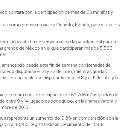
xico contará con la participación de más de 63 mil niñas y
rán como premio un viaje a Orlando, Florida, para visitar los
erminó y este fin de semana se dio la patada inicial para la
más grande de México en el que participarán más de 5,566
nal.
, arrancando desde este fin de semana con jornadas de
atales a disputarse el 21 y 22 de junio, mientras que las
nales nacionales se disputarán entre el 8 y el 11 de julio y la
xico contará con la participación de 63,706 niñas y niños de
 entre 9 y 14 jugadores por equipo, en las ramas varonil y
iembre de 2015.
lo que representa un aumento del 9.8% en comparación con la
legaron a 43,910, registrando un crecimiento del 4.9%