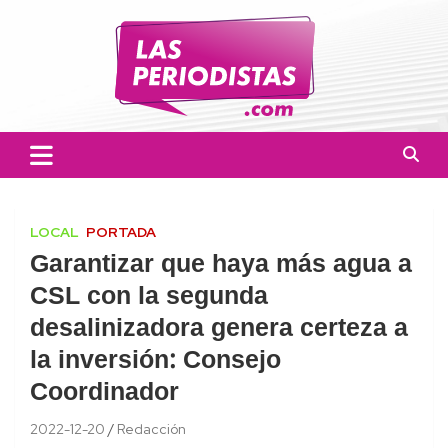
Skip
to
content
Las Periodistas
Un medio de noticias digitales con el objetivo de mantener
informado a la población.
LOCAL
PORTADA
Garantizar que haya más agua a
CSL con la segunda
desalinizadora genera certeza a
la inversión: Consejo
Coordinador
2022-12-20
Redacción