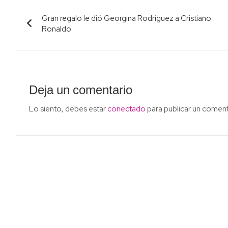
Navegación
Gran regalo le dió Georgina Rodríguez a Cristiano
de
Ronaldo
entradas
Deja un comentario
Lo siento, debes estar
conectado
para publicar un coment