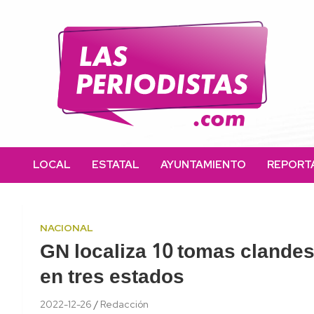
Skip
to
content
Las Periodistas
Un medio de noticias digitales con el objetivo de mantener
informado a la población.
LOCAL
ESTATAL
AYUNTAMIENTO
REPORT
NACIONAL
GN localiza 10 tomas clandes
en tres estados
2022-12-26
Redacción