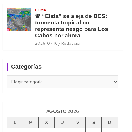
CLIMA
🚨 “Elida” se aleja de BCS:
tormenta tropical no
representa riesgo para Los
Cabos por ahora
2026-07-16
Redacción
Categorías
Categorías
AGOSTO 2026
L
M
X
J
V
S
D