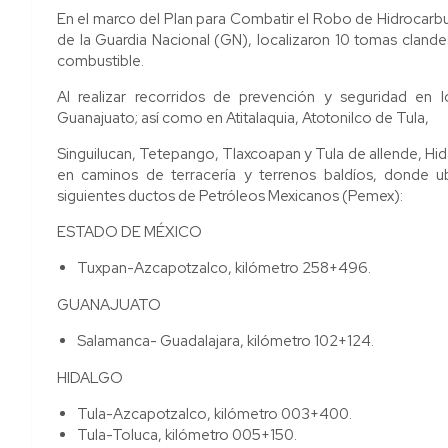
En el marco del Plan para Combatir el Robo de Hidrocarbu
de la Guardia Nacional (GN), localizaron 10 tomas clandes
combustible.
Al realizar recorridos de prevención y seguridad en
Guanajuato; así como en Atitalaquia, Atotonilco de Tula,
Singuilucan, Tetepango, Tlaxcoapan y Tula de allende, Hida
en caminos de terracería y terrenos baldíos, donde ub
siguientes ductos de Petróleos Mexicanos (Pemex):
ESTADO DE MÉXICO
Tuxpan-Azcapotzalco, kilómetro 258+496.
GUANAJUATO
Salamanca- Guadalajara, kilómetro 102+124.
HIDALGO
Tula-Azcapotzalco, kilómetro 003+400.
Tula-Toluca, kilómetro 005+150.