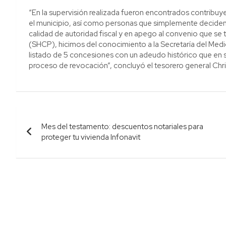
“En la supervisión realizada fueron encontrados contribu
el municipio, así como personas que simplemente deciden 
calidad de autoridad fiscal y en apego al convenio que se 
(SHCP), hicimos del conocimiento a la Secretaría del Me
listado de 5 concesiones con un adeudo histórico que en s
proceso de revocación”, concluyó el tesorero general Ch
Navegación
Mes del testamento: descuentos notariales para
de
proteger tu vivienda Infonavit
entradas