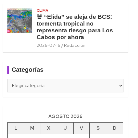
CLIMA
🚨 “Elida” se aleja de BCS:
tormenta tropical no
representa riesgo para Los
Cabos por ahora
2026-07-16
Redacción
Categorías
Categorías
AGOSTO 2026
L
M
X
J
V
S
D