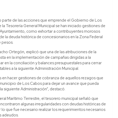
parte de las acciones que emprende el Gobierno de Los
e la Tesorería General Municipal se han iniciado gestiones de
al Ayuntamiento, como exhortar a contribuyentes morosos
 de la deuda histórica de concesionarios en la Zona Federal
e pesos.
acho Ortegón, explicó que una de las atribuciones de la
sta en la implementación de campañas dirigidas a la
ajar en la conciliación y balances presupuestales para cerrar
ables a la siguiente Administración Municipal.
s en hacer gestiones de cobranza de aquellos rezagos que
l municipio de Los Cabos para dejar un avance que pueda
la siguiente Administración”, destacó.
ral Marítimo Terrestre, el tesorero municipal señaló que
 encontraron algunas irregularidades con deudas históricas de
r lo que fue necesario realizar los requerimientos necesarios
os adeudos.