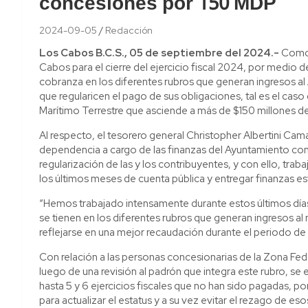
concesiones por 150 MDP
2024-09-05
Redacción
Los Cabos B.C.S., 05 de septiembre del 2024.-
Como 
Cabos para el cierre del ejercicio fiscal 2024, por medio d
cobranza en los diferentes rubros que generan ingresos 
que regularicen el pago de sus obligaciones, tal es el caso
Marítimo Terrestre que asciende a más de $150 millones d
Al respecto, el tesorero general Christopher Albertini Cam
dependencia a cargo de las finanzas del Ayuntamiento con
regularización de las y los contribuyentes, y con ello, trab
los últimos meses de cuenta pública y entregar finanzas est
“Hemos trabajado intensamente durante estos últimos día
se tienen en los diferentes rubros que generan ingresos a
reflejarse en una mejor recaudación durante el periodo de 
Con relación a las personas concesionarias de la Zona Fede
luego de una revisión al padrón que integra este rubro, se
hasta 5 y 6 ejercicios fiscales que no han sido pagadas, po
para actualizar el estatus y a su vez evitar el rezago de es