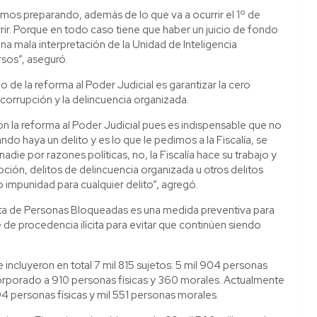
amos preparando, además de lo que va a ocurrir el 1º de
rir. Porque en todo caso tiene que haber un juicio de fondo
a mala interpretación de la Unidad de Inteligencia
rsos”, aseguró.
 de la reforma al Poder Judicial es garantizar la cero
corrupción y la delincuencia organizada.
on la reforma al Poder Judicial pues es indispensable que no
o haya un delito y es lo que le pedimos a la Fiscalía, se
die por razones políticas, no, la Fiscalía hace su trabajo y
pción, delitos de delincuencia organizada u otros delitos
impunidad para cualquier delito”, agregó.
Lista de Personas Bloqueadas es una medida preventiva para
e procedencia ilícita para evitar que continúen siendo
incluyeron en total 7 mil 815 sujetos: 5 mil 904 personas
ncorporado a 910 personas físicas y 360 morales. Actualmente
94 personas físicas y mil 551 personas morales.