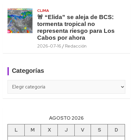
CLIMA
🚨 “Elida” se aleja de BCS:
tormenta tropical no
representa riesgo para Los
Cabos por ahora
2026-07-16
Redacción
Categorías
Categorías
AGOSTO 2026
L
M
X
J
V
S
D