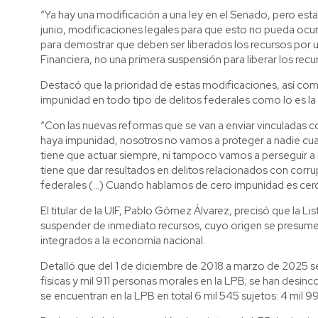
“Ya hay una modificación a una ley en el Senado, pero est
junio, modificaciones legales para que esto no pueda ocur
para demostrar que deben ser liberados los recursos por un
Financiera, no una primera suspensión para liberar los recu
Destacó que la prioridad de estas modificaciones, así como
impunidad en todo tipo de delitos federales como lo es la 
“Con las nuevas reformas que se van a enviar vinculadas c
haya impunidad, nosotros no vamos a proteger a nadie cuand
tiene que actuar siempre, ni tampoco vamos a perseguir a na
tiene que dar resultados en delitos relacionados con corru
federales (…) Cuando hablamos de cero impunidad es cero 
El titular de la UIF, Pablo Gómez Álvarez, precisó que la 
suspender de inmediato recursos, cuyo origen se presume d
integrados a la economía nacional.
Detalló que del 1 de diciembre de 2018 a marzo de 2025 se 
físicas y mil 911 personas morales en la LPB; se han desi
se encuentran en la LPB en total 6 mil 545 sujetos: 4 mil 9