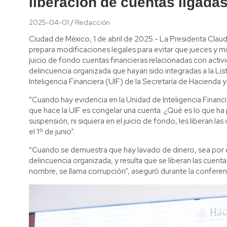
liberación de cuentas ligadas
2025-04-01
Redacción
Ciudad de México, 1 de abril de 2025.- La Presidenta Cla
prepara modificaciones legales para evitar que jueces y mi
juicio de fondo cuentas financieras relacionadas con acti
delincuencia organizada que hayan sido integradas a la L
Inteligencia Financiera (UIF) de la Secretaría de Hacienda 
“Cuando hay evidencia en la Unidad de Inteligencia Financie
que hace la UIF es congelar una cuenta. ¿Qué es lo que h
suspensión, ni siquiera en el juicio de fondo, les liberan la
el 1º de junio”.
“Cuando se demuestra que hay lavado de dinero, sea por co
delincuencia organizada, y resulta que se liberan las cuent
nombre, se llama corrupción”, aseguró durante la conferen