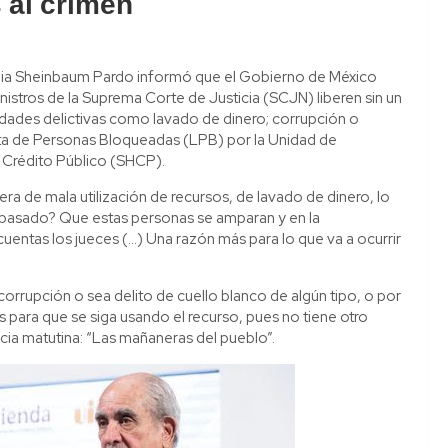
 al crimen
udia Sheinbaum Pardo informó que el Gobierno de México
nistros de la Suprema Corte de Justicia (SCJN) liberen sin un
vidades delictivas como lavado de dinero; corrupción o
ista de Personas Bloqueadas (LPB) por la Unidad de
y Crédito Público (SHCP).
ra de mala utilización de recursos, de lavado de dinero, lo
a pasado? Que estas personas se amparan y en la
s cuentas los jueces (…) Una razón más para lo que va a ocurrir
rrupción o sea delito de cuello blanco de algún tipo, o por
as para que se siga usando el recurso, pues no tiene otro
cia matutina: “Las mañaneras del pueblo”.