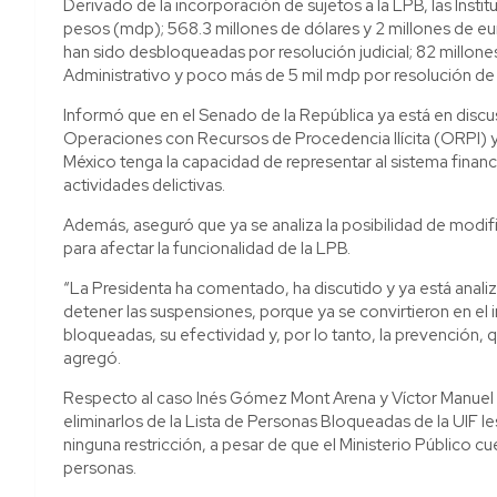
Derivado de la incorporación de sujetos a la LPB, las Inst
pesos (mdp); 568.3 millones de dólares y 2 millones de eu
han sido desbloqueadas por resolución judicial; 82 millon
Administrativo y poco más de 5 mil mdp por resolución de l
Informó que en el Senado de la República ya está en discus
Operaciones con Recursos de Procedencia Ilícita (ORPI) y
México tenga la capacidad de representar al sistema finan
actividades delictivas.
Además, aseguró que ya se analiza la posibilidad de modif
para afectar la funcionalidad de la LPB.
“La Presidenta ha comentado, ha discutido y ya está analiza
detener las suspensiones, porque ya se convirtieron en el 
bloqueadas, su efectividad y, por lo tanto, la prevención, 
agregó.
Respecto al caso Inés Gómez Mont Arena y Víctor Manuel Á
eliminarlos de la Lista de Personas Bloqueadas de la UIF le
ninguna restricción, a pesar de que el Ministerio Público
personas.