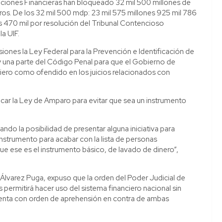
ituciones Financieras han bloqueado 32 mil 500 millones de
ros. De los 32 mil 500 mdp: 23 mil 575 millones 925 mil 786
es 470 mil por resolución del Tribunal Contencioso
a UIF.
iones la Ley Federal para la Prevención e Identificación de
 una parte del Código Penal para que el Gobierno de
ciero como ofendido en los juicios relacionados con
icar la Ley de Amparo para evitar que sea un instrumento
ndo la posibilidad de presentar alguna iniciativa para
instrumento para acabar con la lista de personas
que ese es el instrumento básico, de lavado de dinero”,
lvarez Puga, expuso que la orden del Poder Judicial de
s permitirá hacer uso del sistema financiero nacional sin
 cuenta con orden de aprehensión en contra de ambas