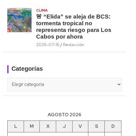
CLIMA
🚨 “Elida” se aleja de BCS:
tormenta tropical no
representa riesgo para Los
Cabos por ahora
2026-07-16
Redacción
Categorías
Categorías
AGOSTO 2026
L
M
X
J
V
S
D