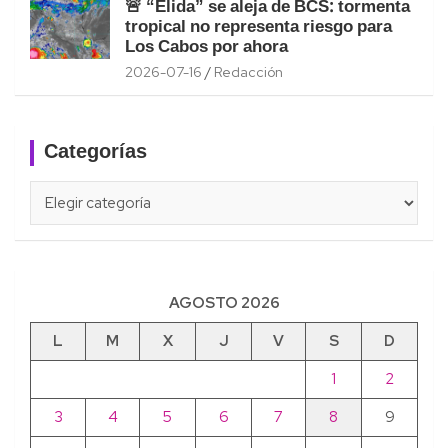
🚨 “Elida” se aleja de BCS: tormenta
tropical no representa riesgo para
Los Cabos por ahora
2026-07-16
Redacción
Categorías
Categorías
AGOSTO 2026
L
M
X
J
V
S
D
1
2
3
4
5
6
7
8
9