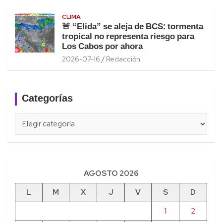
CLIMA
🚨 “Elida” se aleja de BCS: tormenta
tropical no representa riesgo para
Los Cabos por ahora
2026-07-16
Redacción
Categorías
Categorías
AGOSTO 2026
L
M
X
J
V
S
D
1
2