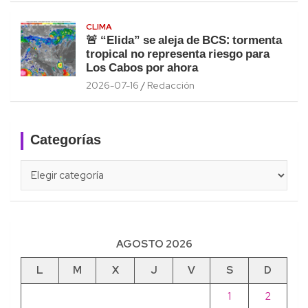
CLIMA
🚨 “Elida” se aleja de BCS: tormenta
tropical no representa riesgo para
Los Cabos por ahora
2026-07-16
Redacción
Categorías
Categorías
AGOSTO 2026
L
M
X
J
V
S
D
1
2