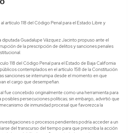
ro
al artículo 118 del Código Penal para el Estado Libre y
la diputada Guadalupe Vázquez Jacinto propuso ante el
rrupción de la prescripción de delitos y sanciones penales
titucional.
ículo 118 del Código Penal para el Estado de Baja California
s públicos contemplados en el artículo 158 de la Constitución
de las sanciones se interrumpa desde el momento en que
yan el cargo que desempeñan.
onal fue concebido originalmente como una herramienta para
 posibles persecuciones políticas; sin embargo, advirtió que
un mecanismo de inmunidad procesal que favorezca la
investigaciones o procesos pendientes podría acceder a un
iarse del transcurso del tiempo para que prescriba la acción