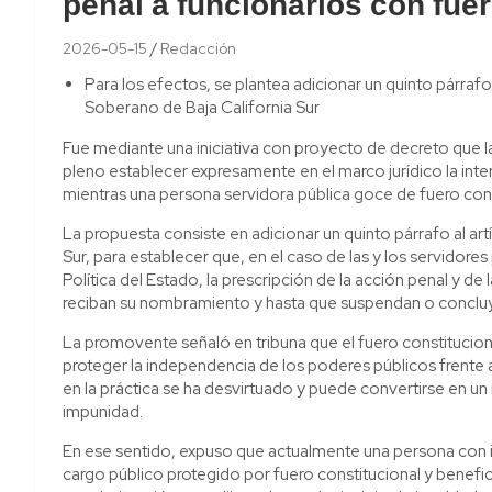
penal a funcionarios con fue
2026-05-15
Redacción
Para los efectos, se plantea adicionar un quinto párrafo 
Soberano de Baja California Sur
Fue mediante una iniciativa con proyecto de decreto que 
pleno establecer expresamente en el marco jurídico la inte
mientras una persona servidora pública goce de fuero cons
La propuesta consiste en adicionar un quinto párrafo al art
Sur, para establecer que, en el caso de las y los servidore
Política del Estado, la prescripción de la acción penal y 
reciban su nombramiento y hasta que suspendan o conclu
La promovente señaló en tribuna que el fuero constituci
proteger la independencia de los poderes públicos frente a
en la práctica se ha desvirtuado y puede convertirse en 
impunidad.
En ese sentido, expuso que actualmente una persona con 
cargo público protegido por fuero constitucional y benefic