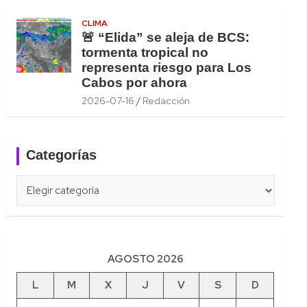
CLIMA
🚨 “Elida” se aleja de BCS:
tormenta tropical no
representa riesgo para Los
Cabos por ahora
2026-07-16
Redacción
Categorías
Categorías
AGOSTO 2026
L
M
X
J
V
S
D