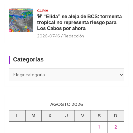
CLIMA
🚨 “Elida” se aleja de BCS: tormenta
tropical no representa riesgo para
Los Cabos por ahora
2026-07-16
Redacción
Categorías
Categorías
AGOSTO 2026
L
M
X
J
V
S
D
1
2