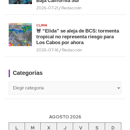
Baja California Sur
2026-07-21
Redacción
CLIMA
🚨 “Elida” se aleja de BCS: tormenta
tropical no representa riesgo para
Los Cabos por ahora
2026-07-16
Redacción
Categorías
Categorías
AGOSTO 2026
L
M
X
J
V
S
D