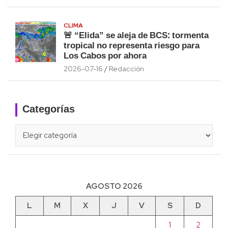
CLIMA
🚨 “Elida” se aleja de BCS: tormenta
tropical no representa riesgo para
Los Cabos por ahora
2026-07-16
Redacción
Categorías
Categorías
AGOSTO 2026
L
M
X
J
V
S
D
1
2