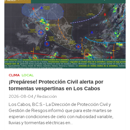
CLIMA
LOCAL
¡Prepárese! Protección Civil alerta por
tormentas vespertinas en Los Cabos
2026-08-04
Redacción
Los Cabos, B.C.S.- La Dirección de Protección Civil y
Gestión de Riesgos informó que para este martes se
esperan condiciones de cielo con nubosidad variable,
lluvias y tormentas eléctricas en…