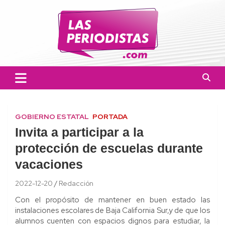
Skip
to
content
Las Periodistas
Un medio de noticias digitales con el objetivo de mantener
informado a la población.
GOBIERNO ESTATAL
PORTADA
Invita a participar a la
protección de escuelas durante
vacaciones
2022-12-20
Redacción
Con el propósito de mantener en buen estado las
instalaciones escolares de Baja California Sur,y de que los
alumnos cuenten con espacios dignos para estudiar, la