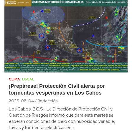
CLIMA
LOCAL
¡Prepárese! Protección Civil alerta por
tormentas vespertinas en Los Cabos
2026-08-04
Redacción
Los Cabos, B.C.S.- La Dirección de Protección Civil y
Gestión de Riesgos informó que para este martes se
esperan condiciones de cielo con nubosidad variable,
lluvias y tormentas eléctricas en…