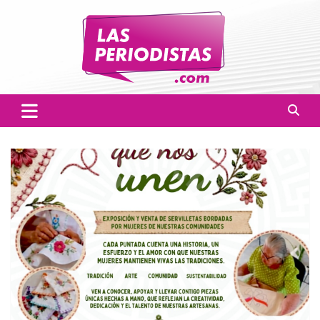
Skip
to
content
Las Periodistas
Un medio de noticias digitales con el objetivo de mantener
informado a la población.