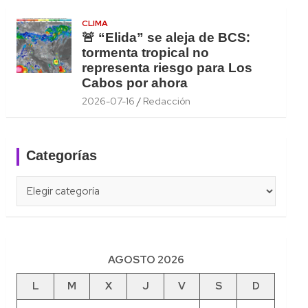
CLIMA
🚨 “Elida” se aleja de BCS:
tormenta tropical no
representa riesgo para Los
Cabos por ahora
2026-07-16
Redacción
Categorías
Categorías
AGOSTO 2026
L
M
X
J
V
S
D