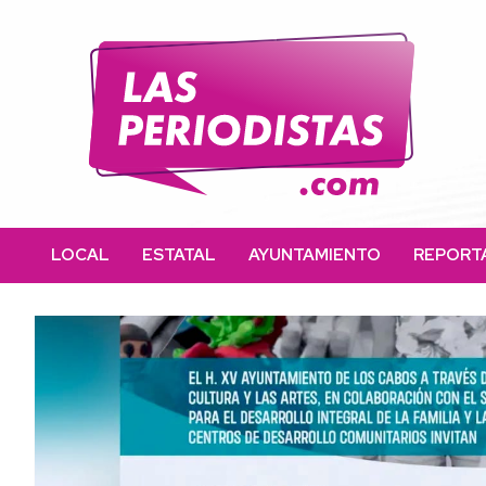
Skip
to
content
Las Periodistas
Un medio de noticias digitales con el objetivo de mantener
informado a la población.
LOCAL
ESTATAL
AYUNTAMIENTO
REPORT