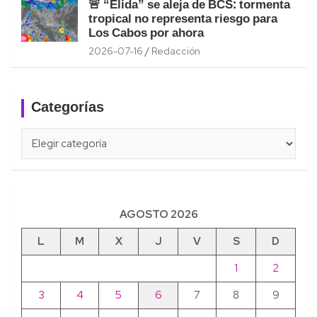
🚨 “Elida” se aleja de BCS: tormenta
tropical no representa riesgo para
Los Cabos por ahora
2026-07-16
Redacción
Categorías
Categorías
AGOSTO 2026
L
M
X
J
V
S
D
1
2
3
4
5
6
7
8
9