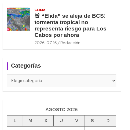
CLIMA
🚨 “Elida” se aleja de BCS:
tormenta tropical no
representa riesgo para Los
Cabos por ahora
2026-07-16
Redacción
Categorías
Categorías
AGOSTO 2026
L
M
X
J
V
S
D