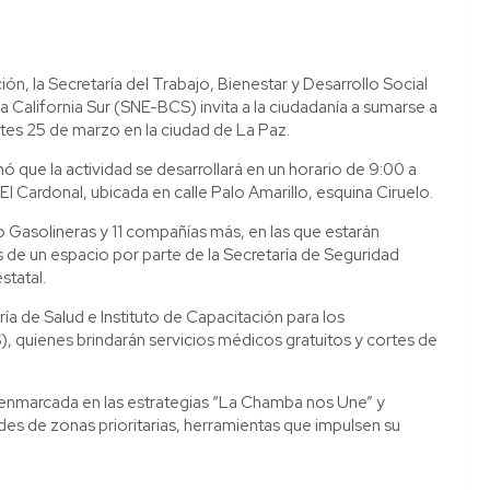
n, la Secretaría del Trabajo, Bienestar y Desarrollo Social
 California Sur (SNE-BCS) invita a la ciudadanía a sumarse a
rtes 25 de marzo en la ciudad de La Paz.
mó que la actividad se desarrollará en un horario de 9:00 a
 El Cardonal, ubicada en calle Palo Amarillo, esquina Ciruelo.
 Gasolineras y 11 compañías más, en las que estarán
e un espacio por parte de la Secretaría de Seguridad
statal.
a de Salud e Instituto de Capacitación para los
, quienes brindarán servicios médicos gratuitos y cortes de
á enmarcada en las estrategias “La Chamba nos Une” y
es de zonas prioritarias, herramientas que impulsen su