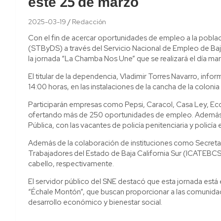
este 25 de marzo
2025-03-19
Redacción
Con el fin de acercar oportunidades de empleo a la població
(STByDS) a través del Servicio Nacional de Empleo de Baja
la jornada “La Chamba Nos Une” que se realizará el día ma
El titular de la dependencia, Vladimir Torres Navarro, infor
14:00 horas, en las instalaciones de la cancha de la colonia
Participarán empresas como Pepsi, Caracol, Casa Ley, Eco
ofertando más de 250 oportunidades de empleo. Además d
Pública, con las vacantes de policía penitenciaria y policía e
Además de la colaboración de instituciones como Secretarí
Trabajadores del Estado de Baja California Sur (ICATEBCS)
cabello, respectivamente.
El servidor público del SNE destacó que esta jornada est
“Échale Montón”, que buscan proporcionar a las comunidad
desarrollo económico y bienestar social.