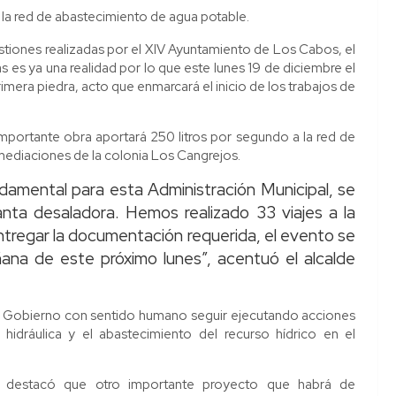
 la red de abastecimiento de agua potable.
stiones realizadas por el XIV Ayuntamiento de Los Cabos, el
es ya una realidad por lo que este lunes 19 de diciembre el
imera piedra, acto que enmarcará el inicio de los trabajos de
mportante obra aportará 250 litros por segundo a la red de
mediaciones de la colonia Los Cangrejos.
ndamental para esta Administración Municipal, se
anta desaladora. Hemos realizado 33 viajes a la
tregar la documentación requerida, el evento se
ñana de este próximo lunes”, acentuó el alcalde
el Gobierno con sentido humano seguir ejecutando acciones
 hidráulica y el abastecimiento del recurso hídrico en el
os destacó que otro importante proyecto que habrá de