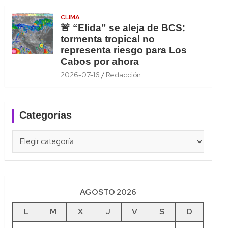
CLIMA
🚨 “Elida” se aleja de BCS:
tormenta tropical no
representa riesgo para Los
Cabos por ahora
2026-07-16
Redacción
Categorías
Categorías
AGOSTO 2026
L
M
X
J
V
S
D