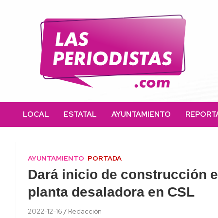
Skip
to
content
Las Periodistas
Un medio de noticias digitales con el objetivo de mantener
informado a la población.
LOCAL
ESTATAL
AYUNTAMIENTO
REPORT
AYUNTAMIENTO
PORTADA
Dará inicio de construcción 
planta desaladora en CSL
2022-12-16
Redacción