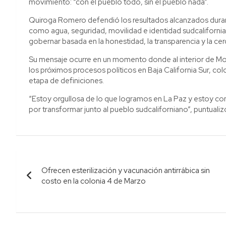
movimiento: “con el pueblo todo, sin el pueblo nada”.
Quiroga Romero defendió los resultados alcanzados duran
como agua, seguridad, movilidad e identidad sudcaliforn
gobernar basada en la honestidad, la transparencia y la ce
Su mensaje ocurre en un momento donde al interior de M
los próximos procesos políticos en Baja California Sur, co
etapa de definiciones.
“Estoy orgullosa de lo que logramos en La Paz y estoy c
por transformar junto al pueblo sudcaliforniano”, puntualiz
Navegación
Ofrecen esterilización y vacunación antirrábica sin
de
costo en la colonia 4 de Marzo
entradas