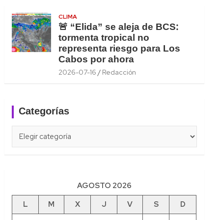
CLIMA
🚨 “Elida” se aleja de BCS:
tormenta tropical no
representa riesgo para Los
Cabos por ahora
2026-07-16
Redacción
Categorías
Categorías
AGOSTO 2026
L
M
X
J
V
S
D