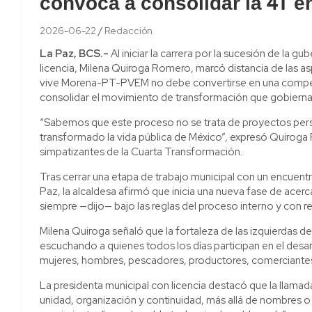
convoca a consolidar la 4T 
2026-06-22
Redacción
La Paz, BCS.-
Al iniciar la carrera por la sucesión de la gu
licencia, Milena Quiroga Romero, marcó distancia de las as
vive Morena-PT-PVEM no debe convertirse en una compete
consolidar el movimiento de transformación que gobierna e
“Sabemos que este proceso no se trata de proyectos perso
transformado la vida pública de México”, expresó Quiroga R
simpatizantes de la Cuarta Transformación.
Tras cerrar una etapa de trabajo municipal con un encuen
Paz, la alcaldesa afirmó que inicia una nueva fase de acerc
siempre —dijo— bajo las reglas del proceso interno y con re
Milena Quiroga señaló que la fortaleza de las izquierdas de
escuchando a quienes todos los días participan en el desa
mujeres, hombres, pescadores, productores, comerciantes
La presidenta municipal con licencia destacó que la llama
unidad, organización y continuidad, más allá de nombres o