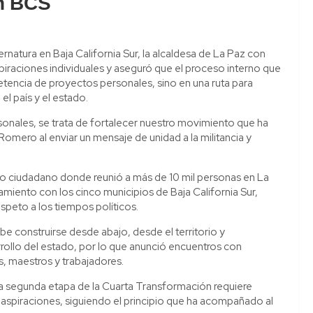
en BCS
bernatura en Baja California Sur, la alcaldesa de La Paz con
piraciones individuales y aseguró que el proceso interno que
ncia de proyectos personales, sino en una ruta para
l país y el estado.
nales, se trata de fortalecer nuestro movimiento que ha
omero al enviar un mensaje de unidad a la militancia y
tro ciudadano donde reunió a más de 10 mil personas en La
amiento con los cinco municipios de Baja California Sur,
speto a los tiempos políticos.
be construirse desde abajo, desde el territorio y
rrollo del estado, por lo que anunció encuentros con
, maestros y trabajadores.
da segunda etapa de la Cuarta Transformación requiere
 aspiraciones, siguiendo el principio que ha acompañado al