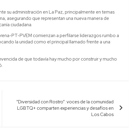
te su administración en La Paz, principalmente en temas
iana, asegurando que representan una nueva manera de
rcanía ciudadana.
orena-PT-PVEM comienzan a perfilarse liderazgos rumbo a
locando la unidad como el principal llamado frente a una
onvencida de que todavía hay mucho por construir y mucho
ó.
“Diversidad con Rostro”: voces de la comunidad
LGBTQ+ comparten experiencias y desafíos en
Los Cabos