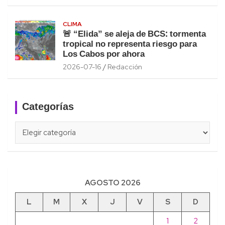
CLIMA
🚨 “Elida” se aleja de BCS: tormenta
tropical no representa riesgo para
Los Cabos por ahora
2026-07-16
Redacción
Categorías
Categorías
AGOSTO 2026
L
M
X
J
V
S
D
1
2