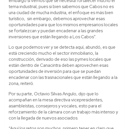
embargo si vemos que se necesita fortalecer mucho el
tema industrial, pues si bien sabemos que Cabos no es
una ciudad de mucha industria, el enfoque es más bien
turístico, sin embargo, debemos aprovechar esas
oportunidades para que los mismos empresarios locales
se fortalezcan y puedan encadenar a las grandes
inversiones que están llegando a Los Cabos”.
Lo que podemos ver y se detecta aquí, abundó, es que
está creciendo mucho el sector inmobiliario, la
construcción, derivado de eso las pymes locales que
están dentro de Canacintra deben aprovechen esas
oportunidades de inversión para que se puedan
encadenar con las trasnacionales que están llegando a la
zona, reiteró.
Por su parte, Octavio Silvas Angulo, dijo que lo
acompañan en la mesa directiva vicepresidentes,
asambleístas, consejeros y vocales, esto para el
reforzamiento de la cámara con un trabajo más intenso y
con la llegada de nuevos asociados.
“Aquí los retos son muchos, primero tener en claro que