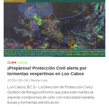
CLIMA
LOCAL
¡Prepárese! Protección Civil alerta por
tormentas vespertinas en Los Cabos
2026-08-04
Redacción
Los Cabos, B.C.S.- La Dirección de Protección Civil y
Gestión de Riesgos informó que para este martes se
esperan condiciones de cielo con nubosidad variable,
lluvias y tormentas eléctricas en…