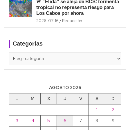
🚨 “Elida” se aleja de BCS: tormenta
tropical no representa riesgo para
Los Cabos por ahora
2026-07-16
Redacción
Categorías
Categorías
AGOSTO 2026
L
M
X
J
V
S
D
1
2
3
4
5
6
7
8
9