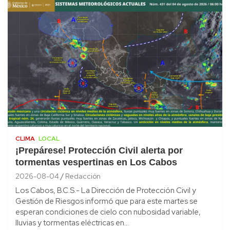
CLIMA
LOCAL
¡Prepárese! Protección Civil alerta por
tormentas vespertinas en Los Cabos
2026-08-04
Redacción
Los Cabos, B.C.S.- La Dirección de Protección Civil y
Gestión de Riesgos informó que para este martes se
esperan condiciones de cielo con nubosidad variable,
lluvias y tormentas eléctricas en…