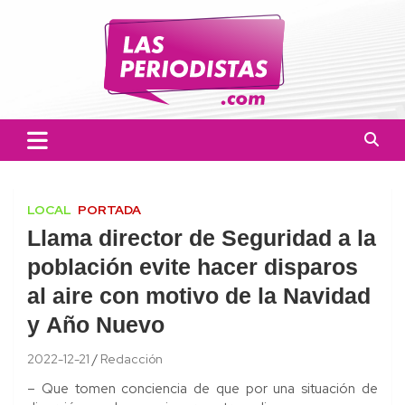
Skip
to
content
Las Periodistas
Un medio de noticias digitales con el objetivo de mantener
informado a la población.
LOCAL
PORTADA
Llama director de Seguridad a la
población evite hacer disparos
al aire con motivo de la Navidad
y Año Nuevo
2022-12-21
Redacción
– Que tomen conciencia de que por una situación de