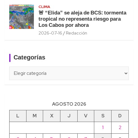
CLIMA
🚨 “Elida” se aleja de BCS: tormenta
tropical no representa riesgo para
Los Cabos por ahora
2026-07-16
Redacción
Categorías
Categorías
AGOSTO 2026
L
M
X
J
V
S
D
1
2