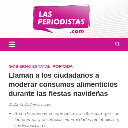
Skip
to
content
Las Periodistas
Un medio de noticias digitales con el objetivo de mantener
informado a la población.
GOBIERNO ESTATAL
PORTADA
Llaman a los ciudadanos a
moderar consumos alimenticios
durante las fiestas navideñas
2022-12-23
Redacción
A fin de prevenir el sobrepeso y la obesidad que son
factores para desarrollar enfermedades metabólicas y
cardiovasculares