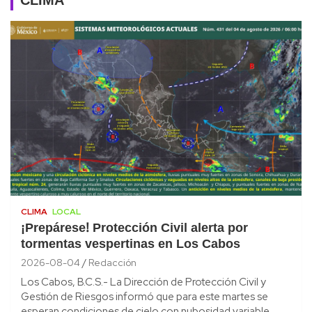
CLIMA
CLIMA
LOCAL
¡Prepárese! Protección Civil alerta por
tormentas vespertinas en Los Cabos
2026-08-04
Redacción
Los Cabos, B.C.S.- La Dirección de Protección Civil y
Gestión de Riesgos informó que para este martes se
esperan condiciones de cielo con nubosidad variable,