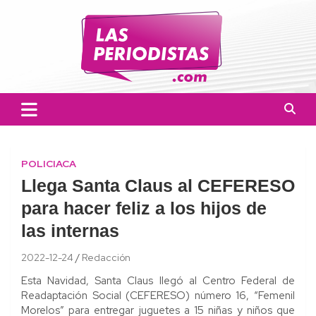
Skip
to
content
Las Periodistas
Un medio de noticias digitales con el objetivo de mantener
informado a la población.
POLICIACA
Llega Santa Claus al CEFERESO
para hacer feliz a los hijos de
las internas
2022-12-24
Redacción
Esta Navidad, Santa Claus llegó al Centro Federal de
Readaptación Social (CEFERESO) número 16, “Femenil
Morelos” para entregar juguetes a 15 niñas y niños que