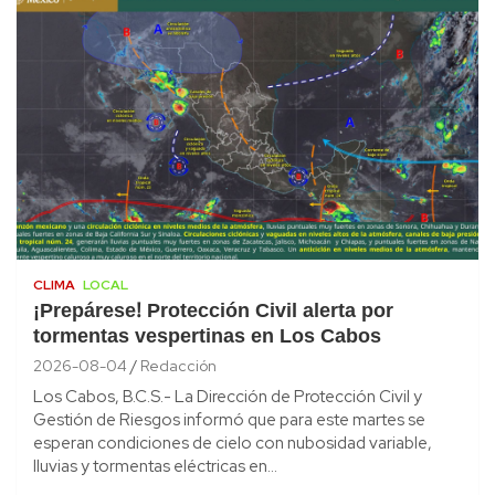
CLIMA
LOCAL
¡Prepárese! Protección Civil alerta por
tormentas vespertinas en Los Cabos
2026-08-04
Redacción
Los Cabos, B.C.S.- La Dirección de Protección Civil y
Gestión de Riesgos informó que para este martes se
esperan condiciones de cielo con nubosidad variable,
lluvias y tormentas eléctricas en…