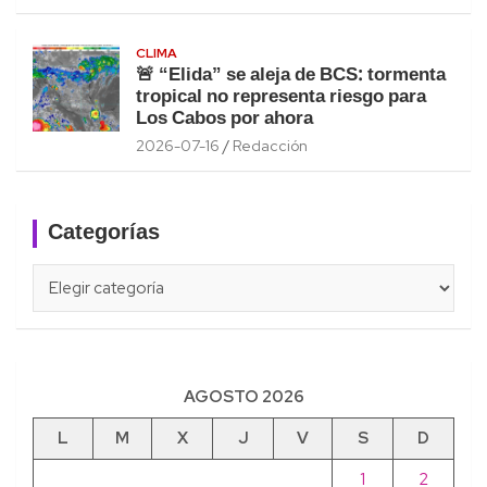
CLIMA
🚨 “Elida” se aleja de BCS: tormenta
tropical no representa riesgo para
Los Cabos por ahora
2026-07-16
Redacción
Categorías
Categorías
AGOSTO 2026
L
M
X
J
V
S
D
1
2