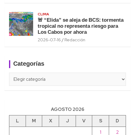
CLIMA
🚨 “Elida” se aleja de BCS: tormenta
tropical no representa riesgo para
Los Cabos por ahora
2026-07-16
Redacción
Categorías
Categorías
AGOSTO 2026
L
M
X
J
V
S
D
1
2