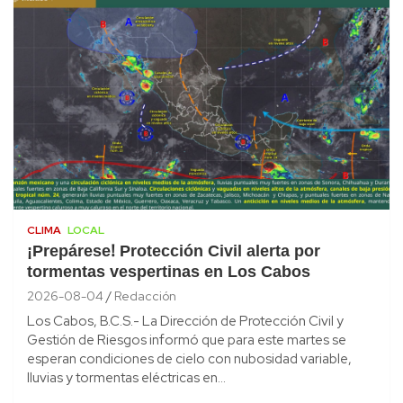
CLIMA
LOCAL
¡Prepárese! Protección Civil alerta por
tormentas vespertinas en Los Cabos
2026-08-04
Redacción
Los Cabos, B.C.S.- La Dirección de Protección Civil y
Gestión de Riesgos informó que para este martes se
esperan condiciones de cielo con nubosidad variable,
lluvias y tormentas eléctricas en…