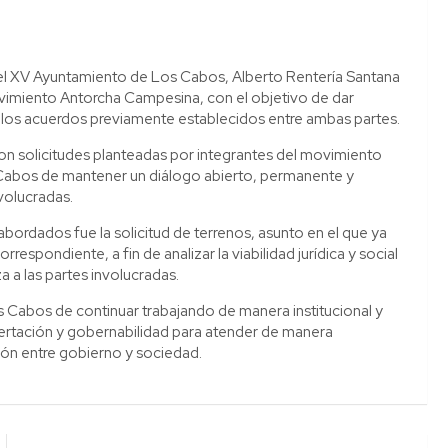
 del XV Ayuntamiento de Los Cabos, Alberto Rentería Santana
vimiento Antorcha Campesina, con el objetivo de dar
r los acuerdos previamente establecidos entre ambas partes.
on solicitudes planteadas por integrantes del movimiento
s Cabos de mantener un diálogo abierto, permanente y
volucradas.
bordados fue la solicitud de terrenos, asunto en el que ya
respondiente, a fin de analizar la viabilidad jurídica y social
a a las partes involucradas.
 Cabos de continuar trabajando de manera institucional y
ertación y gobernabilidad para atender de manera
ión entre gobierno y sociedad.