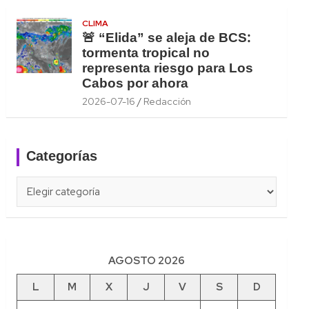
CLIMA
🚨 “Elida” se aleja de BCS:
tormenta tropical no
representa riesgo para Los
Cabos por ahora
2026-07-16
Redacción
Categorías
Categorías
AGOSTO 2026
L
M
X
J
V
S
D