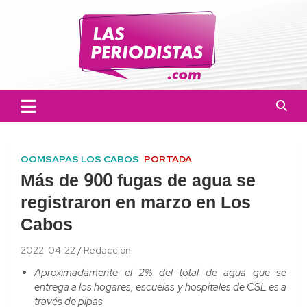
Skip
to
content
Las Periodistas
Un medio de noticias digitales con el objetivo de mantener
informado a la población.
OOMSAPAS LOS CABOS
PORTADA
Más de 900 fugas de agua se
registraron en marzo en Los
Cabos
2022-04-22
Redacción
Aproximadamente el 2% del total de agua que se
entrega a los hogares, escuelas y hospitales de CSL es a
través de pipas