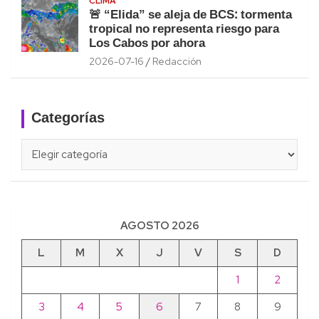
CLIMA
🚨 “Elida” se aleja de BCS: tormenta
tropical no representa riesgo para
Los Cabos por ahora
2026-07-16
Redacción
Categorías
Categorías
AGOSTO 2026
L
M
X
J
V
S
D
1
2
3
4
5
6
7
8
9