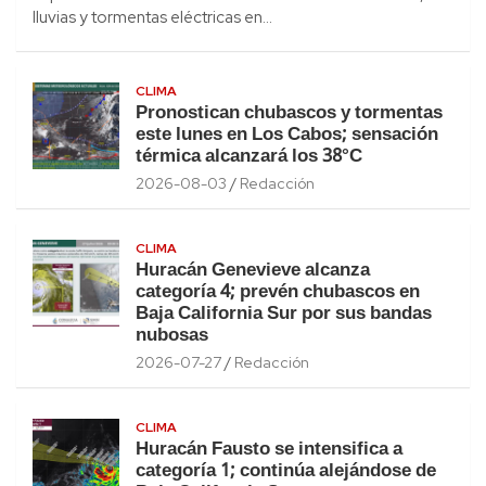
lluvias y tormentas eléctricas en…
CLIMA
Pronostican chubascos y tormentas
este lunes en Los Cabos; sensación
térmica alcanzará los 38°C
2026-08-03
Redacción
CLIMA
Huracán Genevieve alcanza
categoría 4; prevén chubascos en
Baja California Sur por sus bandas
nubosas
2026-07-27
Redacción
CLIMA
Huracán Fausto se intensifica a
categoría 1; continúa alejándose de