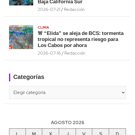
Baja California Sur
2026-07-21
Redacción
CLIMA
🚨 “Elida” se aleja de BCS: tormenta
tropical no representa riesgo para
Los Cabos por ahora
2026-07-16
Redacción
Categorías
Categorías
AGOSTO 2026
L
M
X
J
V
S
D