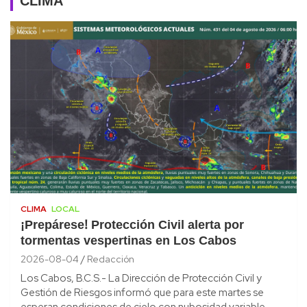
CLIMA
CLIMA
LOCAL
¡Prepárese! Protección Civil alerta por
tormentas vespertinas en Los Cabos
2026-08-04
Redacción
Los Cabos, B.C.S.- La Dirección de Protección Civil y
Gestión de Riesgos informó que para este martes se
esperan condiciones de cielo con nubosidad variable,