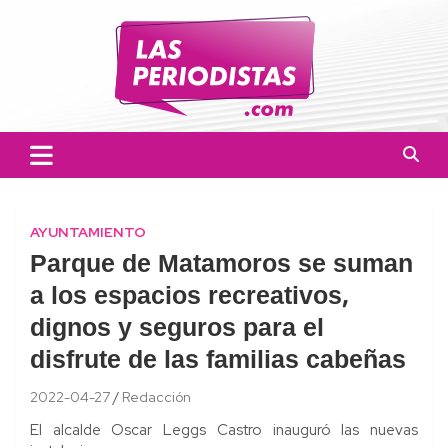
Skip
to
content
Las Periodistas
Un medio de noticias digitales con el objetivo de mantener
informado a la población.
AYUNTAMIENTO
Parque de Matamoros se suman
a los espacios recreativos,
dignos y seguros para el
disfrute de las familias cabeñas
2022-04-27
Redacción
El alcalde Oscar Leggs Castro inauguró las nuevas