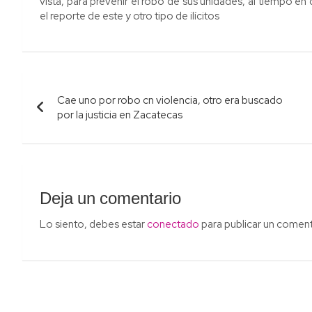
vista, para prevenir el robo de sus unidades, al tiempo en
el reporte de este y otro tipo de ilícitos
Navegación
Cae uno por robo cn violencia, otro era buscado
de
por la justicia en Zacatecas
entradas
Deja un comentario
Lo siento, debes estar
conectado
para publicar un coment