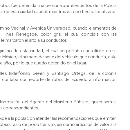
obo, fue detenida una persona por elementos de la Policía
o, de esta ciudad capital, mientras en otro hecho localizaron
Camino Vecinal y Avenida Universidad, cuando elementos de
 línea Renegade, color gris, el cual coincidía con las
le marcaron el alto a su conductor.
inario de esta ciudad, el cual no portaba nada ilícito en su
a México, el número de serie del vehículo que conducía, este
e año, por lo que quedo detenido en el lugar.
calles Indelfonso Green y Santiago Ortega, de la colonia
 contaba con reporte de robo, de acuerdo a información
sposición del Agente del Ministerio Público, quien será la
es correspondientes.
, pide a la población atender las recomendaciones que emiten
obscuras o de poco tránsito, así como artículos de valor a la