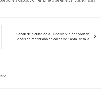
 que pone a disposición, el número de emergencias 9.1.1 para
Sacan de ciculación a El Melvín y le decomisan
dosis de marihuana en calles de Santa Rosalía
ario.