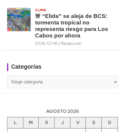
CLIMA
🚨 “Elida” se aleja de BCS:
tormenta tropical no
representa riesgo para Los
Cabos por ahora
2026-07-16
Redacción
Categorías
Categorías
AGOSTO 2026
L
M
X
J
V
S
D