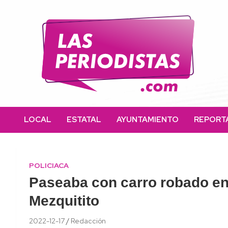
Skip
to
content
Las Periodistas
Un medio de noticias digitales con el objetivo de mantener
informado a la población.
LOCAL
ESTATAL
AYUNTAMIENTO
REPORT
POLICIACA
Paseaba con carro robado en 
Mezquitito
2022-12-17
Redacción