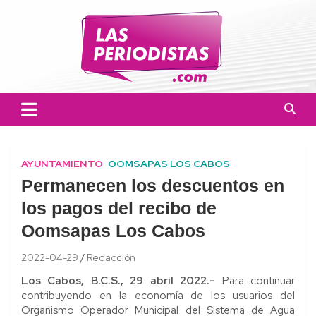
Skip
to
content
Las Periodistas
Un medio de noticias digitales con el objetivo de mantener
informado a la población.
AYUNTAMIENTO
OOMSAPAS LOS CABOS
Permanecen los descuentos en
los pagos del recibo de
Oomsapas Los Cabos
2022-04-29
Redacción
Los Cabos, B.C.S., 29 abril 2022.-
Para continuar
contribuyendo en la economía de los usuarios del
Organismo Operador Municipal del Sistema de Agua