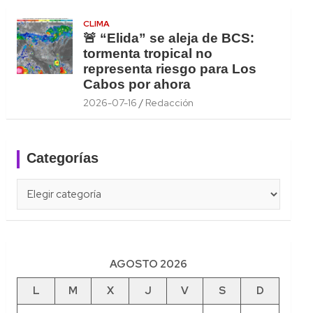
CLIMA
🚨 “Elida” se aleja de BCS:
tormenta tropical no
representa riesgo para Los
Cabos por ahora
2026-07-16
Redacción
Categorías
Categorías
AGOSTO 2026
L
M
X
J
V
S
D