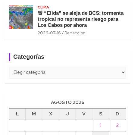
CLIMA
🚨 “Elida” se aleja de BCS: tormenta
tropical no representa riesgo para
Los Cabos por ahora
2026-07-16
Redacción
Categorías
Categorías
AGOSTO 2026
L
M
X
J
V
S
D
1
2