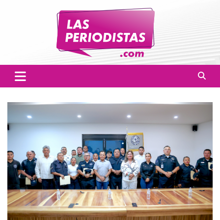
Skip
to
content
Las Periodistas
Un medio de noticias digitales con el objetivo de mantener
informado a la población.