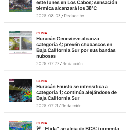
este lunes en Los Cabos; sensación
térmica alcanzará los 38°C
2026-08-03
Redacción
CLIMA
Huracán Genevieve alcanza
categoría 4; prevén chubascos en
Baja California Sur por sus bandas
nubosas
2026-07-27
Redacción
CLIMA
Huracán Fausto se intensifica a
categoría 1; continúa alejándose de
Baja California Sur
2026-07-21
Redacción
CLIMA
🚨 “Elida” se aleja de BCS: tormenta